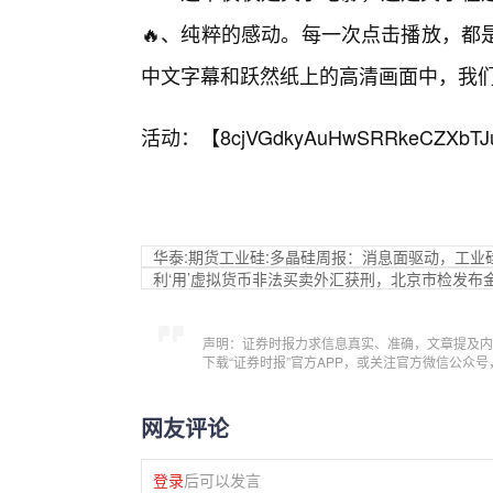
🔥、纯粹的感动。每一次点击播放，都
中文字幕和跃然纸上的高清画面中，我
活动：【
8cjVGdkyAuHwSRRkeCZXbTJ
华泰:期货工业硅:多晶硅周报：消息面驱动，工业
利‘用’虚拟货币非法买卖外汇获刑，北京市检发布
声明：证券时报力求信息真实、准确，文章提及内
下载“证券时报”官方APP，或关注官方微信公众
网友评论
登录
后可以发言